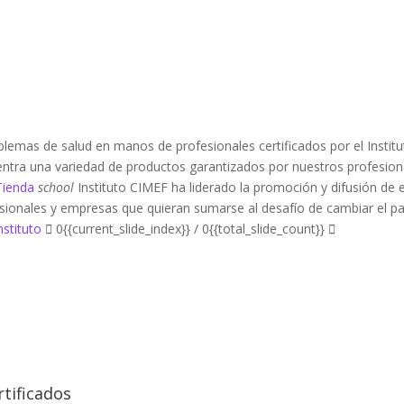
blemas de salud en manos de profesionales certificados por el Institu
ntra una variedad de productos garantizados por nuestros profesion
 Tienda
school
Instituto
CIMEF ha liderado la promoción y difusión de 
sionales y empresas que quieran sumarse al desafío de cambiar el pa
nstituto
0{{current_slide_index}}
/ 0{{total_slide_count}}
rtificados