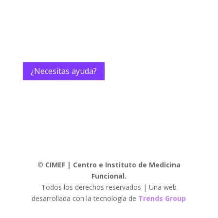
LUNES a VIERNES
09:00 a 13:00 hrs
15:00 a 18:00 hrs
¿Necesitas ayuda?
© CIMEF | Centro e Instituto de Medicina
Funcional.
Todos los derechos reservados | Una web
desarrollada con la tecnología de
Trends Group